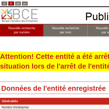
nl
fr
de
en
Nouvelle recherche
Nouvelle recherche
Nouvelle
par numéro
par nom
par a
Attention! Cette entité a été arr
situation lors de l'arrêt de l'entit
Données de l'entité enregistrée
Généralités
Numéro d'entreprise: