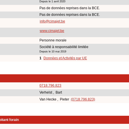
Depuis le 1 avril 2020
Pas de données reprises dans la BCE.
Pas de données reprises dans la BCE.
info@cimajet.be
www.cimajet.be
Personne morale
Société à responsabilité limitée
Depuis le 10 mai 2019
1
Données et Activités par UE
0718.796.823
Verhelst , Bart
Van Hecke , Pieter
(0718.796.823)
itant forain