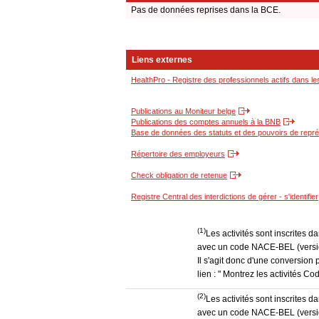
Pas de données reprises dans la BCE.
Liens externes
HealthPro - Registre des professionnels actifs dans le
Publications au Moniteur belge
Publications des comptes annuels à la BNB
Base de données des statuts et des pouvoirs de représ
Répertoire des employeurs
Check obligation de retenue
Registre Central des interdictions de gérer - s'identifier
(1)
Les activités sont inscrites 
avec un code NACE-BEL (version
Il s'agit donc d'une conversion 
lien : " Montrez les activités 
(2)
Les activités sont inscrites 
avec un code NACE-BEL (version