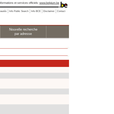
nformations et services officiels:
www.belgium.be
eautés
Info Public Search
Info BCE
Disclaimer
Contact
Nouvelle recherche
par adresse