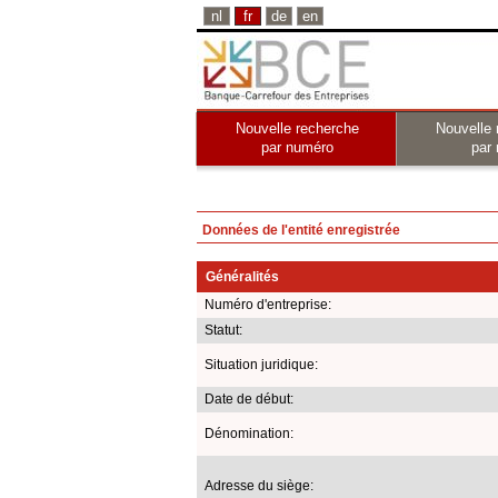
nl
fr
de
en
Nouvelle recherche
Nouvelle 
par numéro
par
Données de l'entité enregistrée
Généralités
Numéro d'entreprise:
Statut:
Situation juridique:
Date de début:
Dénomination:
Adresse du siège: