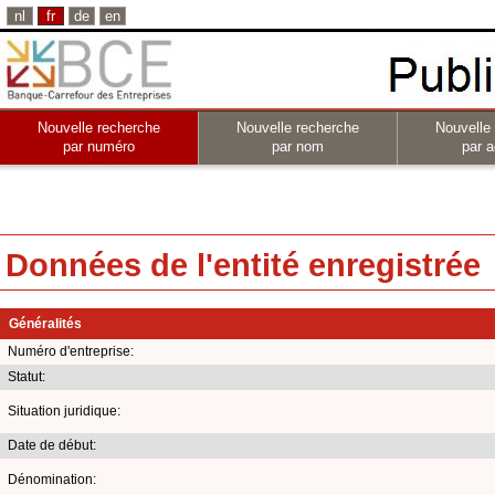
nl
fr
de
en
Nouvelle recherche
Nouvelle recherche
Nouvelle
par numéro
par nom
par a
Données de l'entité enregistrée
Généralités
Numéro d'entreprise:
Statut:
Situation juridique:
Date de début:
Dénomination: