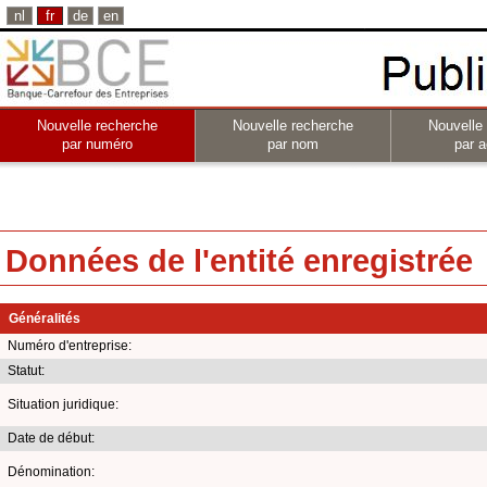
nl
fr
de
en
Nouvelle recherche
Nouvelle recherche
Nouvelle
par numéro
par nom
par a
Données de l'entité enregistrée
Généralités
Numéro d'entreprise:
Statut:
Situation juridique:
Date de début:
Dénomination: