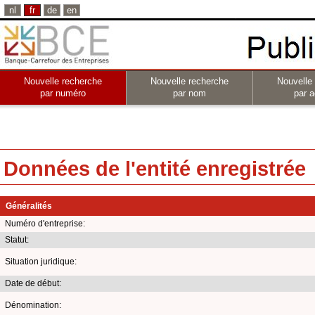
nl
fr
de
en
Nouvelle recherche
Nouvelle recherche
Nouvelle
par numéro
par nom
par a
Données de l'entité enregistrée
Généralités
Numéro d'entreprise:
Statut:
Situation juridique:
Date de début:
Dénomination: