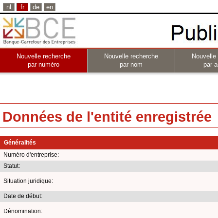
nl
fr
de
en
Nouvelle recherche
Nouvelle recherche
Nouvelle
par numéro
par nom
par a
Données de l'entité enregistrée
Généralités
Numéro d'entreprise:
Statut:
Situation juridique:
Date de début:
Dénomination: