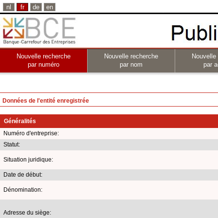
nl
fr
de
en
Nouvelle recherche
Nouvelle recherche
Nouvelle
par numéro
par nom
par a
Données de l'entité enregistrée
Généralités
Numéro d'entreprise:
Statut:
Situation juridique:
Date de début:
Dénomination:
Adresse du siège: