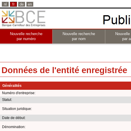
nl
fr
de
en
Nouvelle recherche
Nouvelle recherche
Nouvelle
par numéro
par nom
par a
Données de l'entité enregistrée
Généralités
Numéro d'entreprise:
Statut:
Situation juridique:
Date de début:
Dénomination: