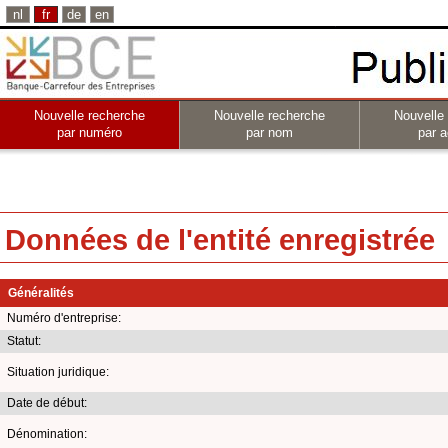
nl
fr
de
en
Nouvelle recherche
Nouvelle recherche
Nouvelle
par numéro
par nom
par a
Données de l'entité enregistrée
Généralités
Numéro d'entreprise:
Statut:
Situation juridique:
Date de début:
Dénomination: