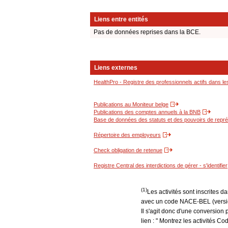
Liens entre entités
Pas de données reprises dans la BCE.
Liens externes
HealthPro - Registre des professionnels actifs dans le
Publications au Moniteur belge
Publications des comptes annuels à la BNB
Base de données des statuts et des pouvoirs de représ
Répertoire des employeurs
Check obligation de retenue
Registre Central des interdictions de gérer - s'identifier
(1)
Les activités sont inscrites 
avec un code NACE-BEL (version
Il s'agit donc d'une conversion 
lien : " Montrez les activités 