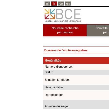
nl
fr
de
en
Nouvelle recherche
Nouvelle 
par numéro
par
Données de l'entité enregistrée
Généralités
Numéro d'entreprise:
Statut:
Situation juridique:
Date de début:
Dénomination:
Adresse du siège: