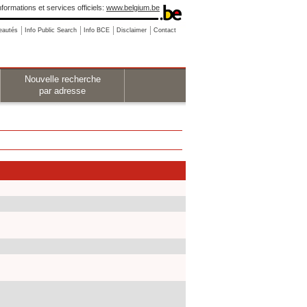
nformations et services officiels:
www.belgium.be
eautés
Info Public Search
Info BCE
Disclaimer
Contact
Nouvelle recherche
par adresse