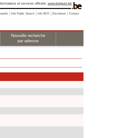
nformations et services officiels:
www.belgium.be
eautés
Info Public Search
Info BCE
Disclaimer
Contact
Nouvelle recherche
par adresse