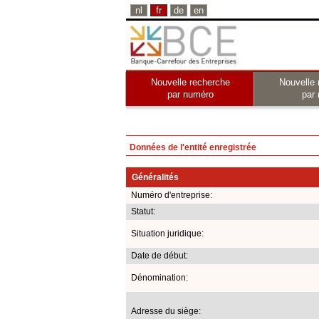
nl
fr
de
en
Nouvelle recherche
Nouvelle 
par numéro
par
Données de l'entité enregistrée
Généralités
Numéro d'entreprise:
Statut:
Situation juridique:
Date de début:
Dénomination:
Adresse du siège: