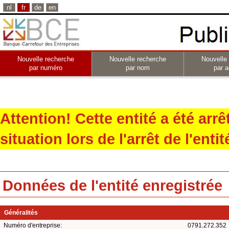
nl
fr
de
en
Nouvelle recherche
Nouvelle recherche
Nouvelle
par numéro
par nom
par a
Attention! Cette entité a été arr
situation lors de l'arrêt de l'entit
Données de l'entité enregistrée
Généralités
Numéro d'entreprise:
0791.272.352