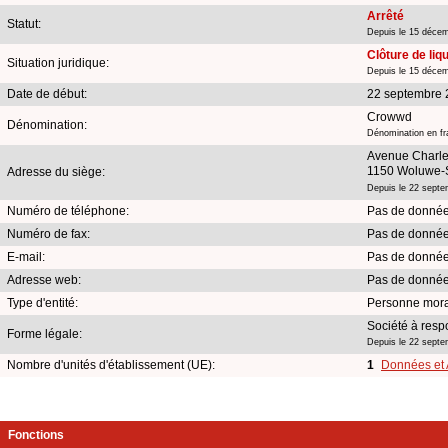
Arrêté
Statut:
Depuis le 15 déce
Clôture de liq
Situation juridique:
Depuis le 15 déce
Date de début:
22 septembre
Crowwd
Dénomination:
Dénomination en fr
Avenue Charle
1150 Woluwe-S
Adresse du siège:
Depuis le 22 sept
Numéro de téléphone:
Pas de donnée
Numéro de fax:
Pas de donnée
E-mail:
Pas de donnée
Adresse web:
Pas de donnée
Type d'entité:
Personne mor
Société à respo
Forme légale:
Depuis le 22 sept
Nombre d'unités d'établissement (UE):
1
Données et 
Fonctions