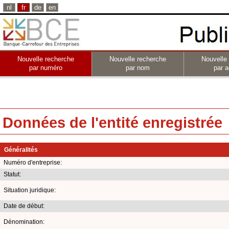
nl
fr
de
en
Nouvelle recherche
Nouvelle recherche
Nouvelle
par numéro
par nom
par a
Données de l'entité enregistrée
Généralités
Numéro d'entreprise:
Statut:
Situation juridique:
Date de début:
Dénomination: