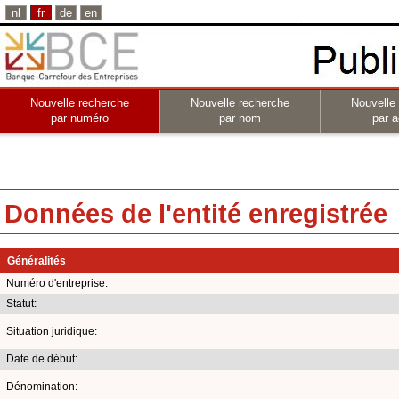
nl
fr
de
en
Nouvelle recherche
Nouvelle recherche
Nouvelle
par numéro
par nom
par a
Données de l'entité enregistrée
Généralités
Numéro d'entreprise:
Statut:
Situation juridique:
Date de début:
Dénomination: