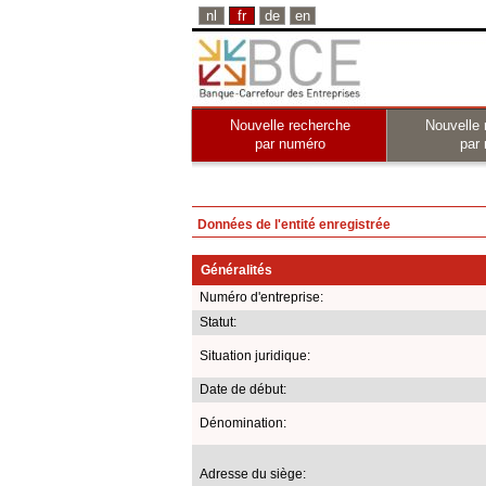
nl
fr
de
en
Nouvelle recherche
Nouvelle 
par numéro
par
Données de l'entité enregistrée
Généralités
Numéro d'entreprise:
Statut:
Situation juridique:
Date de début:
Dénomination:
Adresse du siège: