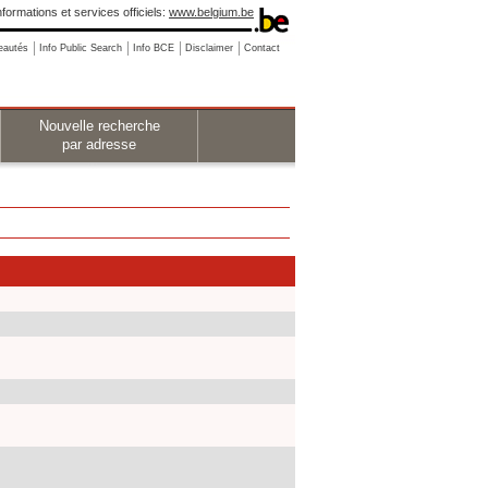
nformations et services officiels:
www.belgium.be
eautés
Info Public Search
Info BCE
Disclaimer
Contact
Nouvelle recherche
par adresse