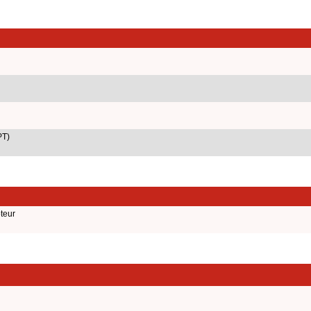
PT)
teur