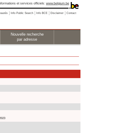
nformations et services officiels:
www.belgium.be
eautés
Info Public Search
Info BCE
Disclaimer
Contact
Nouvelle recherche
par adresse
 2023