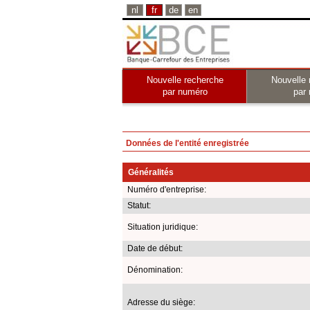
nl
fr
de
en
Nouvelle recherche
Nouvelle 
par numéro
par
Données de l'entité enregistrée
Généralités
Numéro d'entreprise:
Statut:
Situation juridique:
Date de début:
Dénomination:
Adresse du siège: