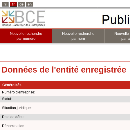
nl
fr
de
en
Nouvelle recherche
Nouvelle recherche
Nouvelle
par numéro
par nom
par a
Données de l'entité enregistrée
Généralités
Numéro d'entreprise:
Statut:
Situation juridique:
Date de début:
Dénomination: