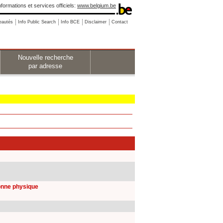
nformations et services officiels:
www.belgium.be
eautés
Info Public Search
Info BCE
Disclaimer
Contact
Nouvelle recherche
par adresse
sonne physique