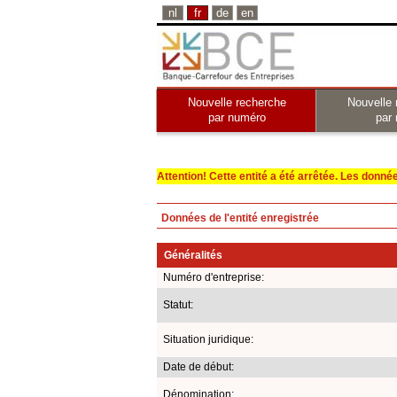
nl
fr
de
en
Nouvelle recherche
Nouvelle 
par numéro
par
Attention! Cette entité a été arrêtée. Les données 
Données de l'entité enregistrée
Généralités
Numéro d'entreprise:
Statut:
Situation juridique:
Date de début:
Dénomination: