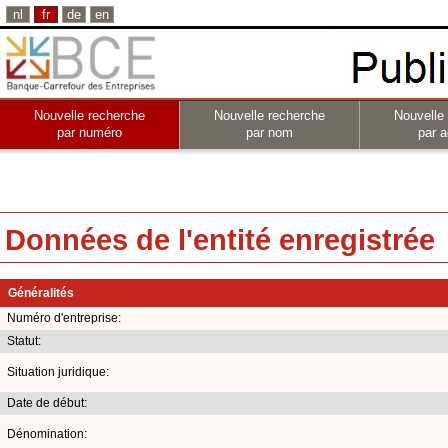
nl
fr
de
en
Nouvelle recherche
Nouvelle recherche
Nouvelle
par numéro
par nom
par a
Données de l'entité enregistrée
Généralités
Numéro d'entreprise:
Statut:
Situation juridique:
Date de début:
Dénomination: