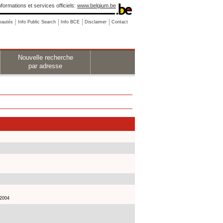
nformations et services officiels:
www.belgium.be
eautés
Info Public Search
Info BCE
Disclaimer
Contact
Nouvelle recherche
par adresse
 2004