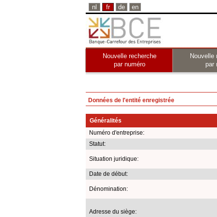
nl
fr
de
en
Nouvelle recherche
Nouvelle 
par numéro
par
Données de l'entité enregistrée
Généralités
Numéro d'entreprise:
Statut:
Situation juridique:
Date de début:
Dénomination:
Adresse du siège: