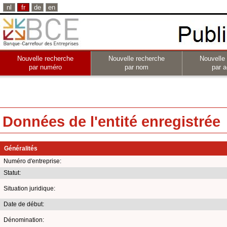
nl
fr
de
en
Nouvelle recherche
Nouvelle recherche
Nouvelle
par numéro
par nom
par a
Données de l'entité enregistrée
Généralités
Numéro d'entreprise:
Statut:
Situation juridique:
Date de début:
Dénomination: