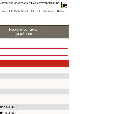
nformations et services officiels:
www.belgium.be
eautés
Info Public Search
Info BCE
Disclaimer
Contact
Nouvelle recherche
par adresse
 dans la BCE.
 dans la BCE.