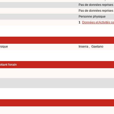
Pas de données reprises
Pas de données reprises
Personne physique
1
Données et Activités p
ysique
Inserra , Gaetano
itant forain