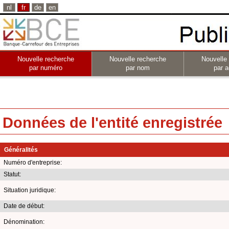
nl
fr
de
en
Nouvelle recherche
Nouvelle recherche
Nouvelle
par numéro
par nom
par a
Données de l'entité enregistrée
Généralités
Numéro d'entreprise:
Statut:
Situation juridique:
Date de début:
Dénomination: