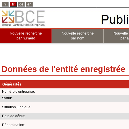
nl
fr
de
en
Nouvelle recherche
Nouvelle recherche
Nouvelle
par numéro
par nom
par a
Données de l'entité enregistrée
Généralités
Numéro d'entreprise:
Statut:
Situation juridique:
Date de début:
Dénomination: