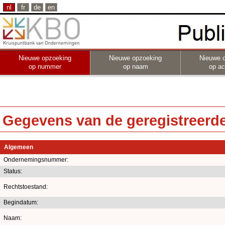
nl
fr
de
en
Nieuwe opzoeking
Nieuwe opzoeking
Nieuwe 
op nummer
op naam
op act
Gegevens van de geregistreerde 
Algemeen
Ondernemingsnummer:
Status:
Rechtstoestand:
Begindatum:
Naam: