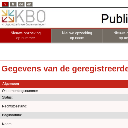
nl
fr
de
en
Nieuwe opzoeking
Nieuwe opzoeking
Nieuwe 
op nummer
op naam
op act
Gegevens van de geregistreerde 
Algemeen
Ondernemingsnummer:
Status:
Rechtstoestand:
Begindatum:
Naam: