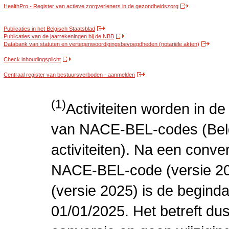
HealthPro - Register van actieve zorgverleners in de gezondheidszorg
Publicaties in het Belgisch Staatsblad
Publicaties van de jaarrekeningen bij de NBB
Databank van statuten en vertegenwoordigingsbevoegdheden (notariële akten)
Check inhoudingsplicht
Centraal register van bestuursverboden - aanmelden
(1)
Activiteiten worden in 
van NACE-BEL-codes (Bel
activiteiten). Na een conve
NACE-BEL-code (versie 2
(versie 2025) is de beginda
01/01/2025. Het betreft dus