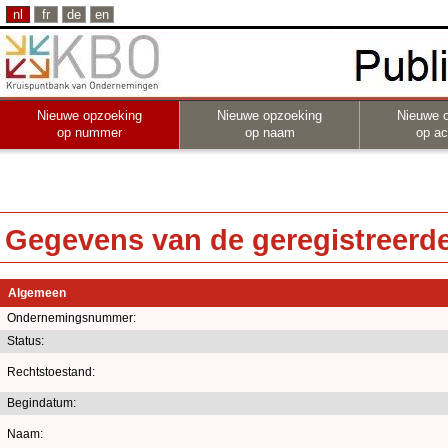
nl
fr
de
en
Nieuwe opzoeking
Nieuwe opzoeking
Nieuwe 
op nummer
op naam
op act
Gegevens van de geregistreerde 
Algemeen
Ondernemingsnummer:
Status:
Rechtstoestand:
Begindatum:
Naam: