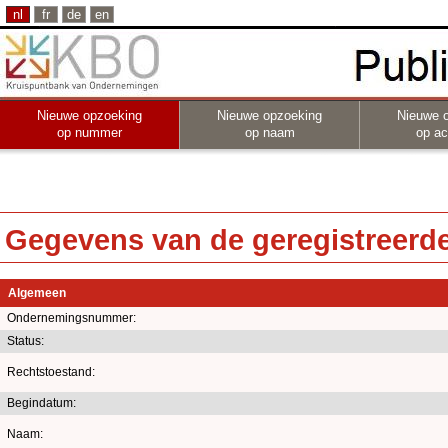
nl
fr
de
en
Nieuwe opzoeking
Nieuwe opzoeking
Nieuwe 
op nummer
op naam
op act
Gegevens van de geregistreerde 
Algemeen
Ondernemingsnummer:
Status:
Rechtstoestand:
Begindatum:
Naam: