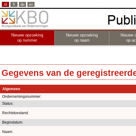
nl
fr
de
en
Nieuwe opzoeking
Nieuwe opzoeking
Nieuwe 
op nummer
op naam
op act
Gegevens van de geregistreerde 
Algemeen
Ondernemingsnummer:
Status:
Rechtstoestand:
Begindatum:
Naam: