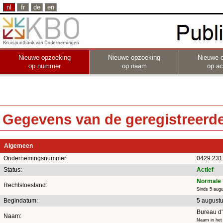
nl
fr
de
en
Nieuwe opzoeking
Nieuwe opzoeking
Nieuwe 
op nummer
op naam
op act
Gegevens van de geregistreerde 
Algemeen
Ondernemingsnummer:
0429.231
Status:
Actief
Normale 
Rechtstoestand:
Sinds 5 aug
Begindatum:
5 august
Bureau d'
Naam:
Naam in het 