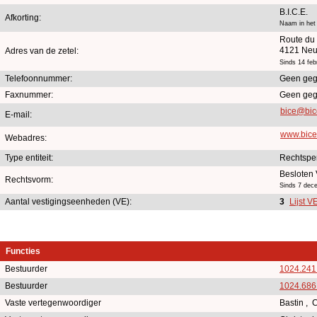
B.I.C.E.
Afkorting:
Naam in het
Route du
4121 Neu
Adres van de zetel:
Sinds 14 feb
Telefoonnummer:
Geen geg
Faxnummer:
Geen geg
bice@bic
E-mail:
www.bice
Webadres:
Type entiteit:
Rechtspe
Besloten
Rechtsvorm:
Sinds 7 dec
Aantal vestigingseenheden (VE):
3
Lijst V
Functies
Bestuurder
1024.241
Bestuurder
1024.686
Vaste vertegenwoordiger
Bastin , 