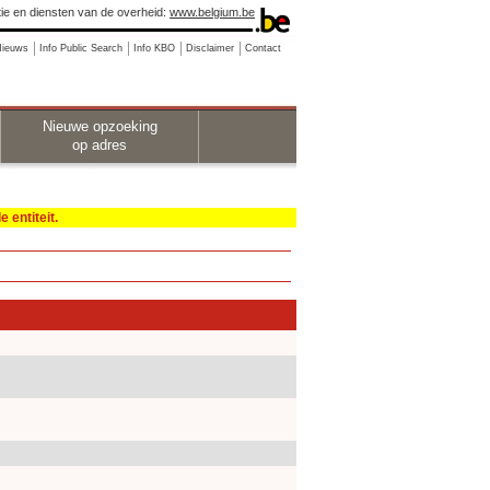
ie en diensten van de overheid:
www.belgium.be
Nieuws
Info Public Search
Info KBO
Disclaimer
Contact
Nieuwe opzoeking
op adres
 entiteit.