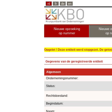
nl
fr
de
en
Nieuwe opzoeking
Nieuwe o
op nummer
op 
Opgelet ! Deze entiteit werd stopgezet. De get
Gegevens van de geregistreerde entiteit
Algemeen
Ondernemingsnummer:
Status:
Rechtstoestand:
Begindatum:
Naam: