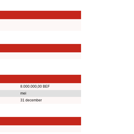
8.000.000,00 BEF
mei
31 december