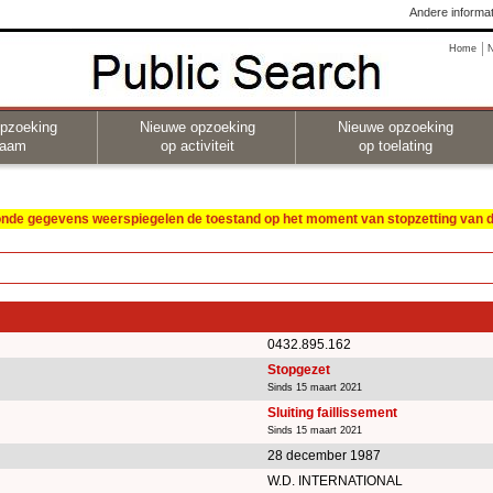
Andere informat
Home
pzoeking
Nieuwe opzoeking
Nieuwe opzoeking
naam
op activiteit
op toelating
oonde gegevens weerspiegelen de toestand op het moment van stopzetting van de
0432.895.162
Stopgezet
Sinds 15 maart 2021
Sluiting faillissement
Sinds 15 maart 2021
28 december 1987
W.D. INTERNATIONAL