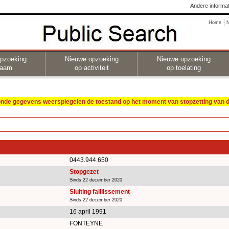
Andere informat
Home
pzoeking
Nieuwe opzoeking
Nieuwe opzoeking
naam
op activiteit
op toelating
oonde gegevens weerspiegelen de toestand op het moment van stopzetting van de
0443.944.650
Stopgezet
Sinds 22 december 2020
Sluiting faillissement
Sinds 22 december 2020
16 april 1991
FONTEYNE