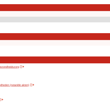
 gezondheidszorg
heden (notariële akten)