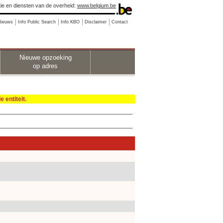
ie en diensten van de overheid:
www.belgium.be
Nieuws
Info Public Search
Info KBO
Disclaimer
Contact
Nieuwe opzoeking
op adres
 entiteit.