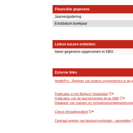
Financiële gegevens
Jaarvergadering
Einddatum boekjaar
Linken tussen entiteiten
Geen gegevens opgenomen in KBO.
Externe links
HealthPro - Register van actieve zorgverleners in de
Publicaties in het Belgisch Staatsblad
Publicaties van de jaarrekeningen bij de NBB
Databank van statuten en vertegenwoordigingsbevoegd
Check inhoudingsplicht
Centraal register van bestuursverboden - aanmelden