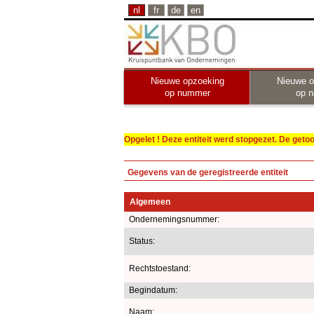
nl
fr
de
en
Nieuwe opzoeking
Nieuwe o
op nummer
op 
Opgelet ! Deze entiteit werd stopgezet. De get
Gegevens van de geregistreerde entiteit
Algemeen
Ondernemingsnummer:
Status:
Rechtstoestand:
Begindatum:
Naam: