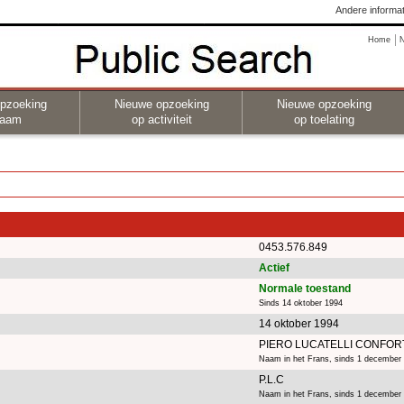
Andere informat
Home
pzoeking
Nieuwe opzoeking
Nieuwe opzoeking
naam
op activiteit
op toelating
0453.576.849
Actief
Normale toestand
Sinds 14 oktober 1994
14 oktober 1994
PIERO LUCATELLI CONFOR
Naam in het Frans, sinds 1 december
P.L.C
Naam in het Frans, sinds 1 december