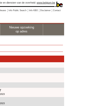
ie en diensten van de overheid:
www.belgium.be
Nieuws
Info Public Search
Info KBO
Disclaimer
Contact
Nieuwe opzoeking
op adres
T
 2023
 2023