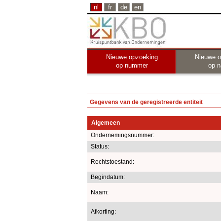
nl
fr
de
en
Nieuwe opzoeking
Nieuwe o
op nummer
op 
Gegevens van de geregistreerde entiteit
Algemeen
Ondernemingsnummer:
Status:
Rechtstoestand:
Begindatum:
Naam:
Afkorting: