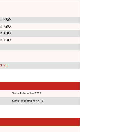
in KBO.
in KBO.
in KBO.
in KBO.
er VE
Sinds 1 december 2023
Sinds 30 september 2014