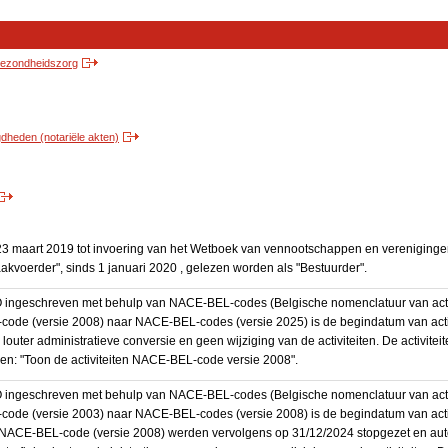
 gezondheidszorg
heden (notariële akten)
3 maart 2019 tot invoering van het Wetboek van vennootschappen en vereniging
akvoerder", sinds 1 januari 2020 , gelezen worden als "Bestuurder".
BO ingeschreven met behulp van NACE-BEL-codes (Belgische nomenclatuur van activ
code (versie 2008) naar NACE-BEL-codes (versie 2025) is de begindatum van activ
 louter administratieve conversie en geen wijziging van de activiteiten. De activi
kken: "Toon de activiteiten NACE-BEL-code versie 2008".
BO ingeschreven met behulp van NACE-BEL-codes (Belgische nomenclatuur van activ
code (versie 2003) naar NACE-BEL-codes (versie 2008) is de begindatum van activ
en NACE-BEL-code (versie 2008) werden vervolgens op 31/12/2024 stopgezet en a