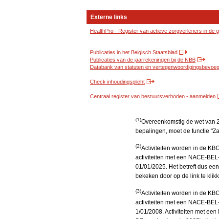
Externe links
HealthPro - Register van actieve zorgverleners in de
Publicaties in het Belgisch Staatsblad
Publicaties van de jaarrekeningen bij de NBB
Databank van statuten en vertegenwoordigingsbevoegd
Check inhoudingsplicht
Centraal register van bestuursverboden - aanmelden
(1)
Overeenkomstig de wet van 2
bepalingen, moet de functie "Za
(2)
Activiteiten worden in de K
activiteiten met een NACE-BEL-
01/01/2025. Het betreft dus een
bekeken door op de link te kli
(3)
Activiteiten worden in de K
activiteiten met een NACE-BEL-
1/01/2008. Activiteiten met e