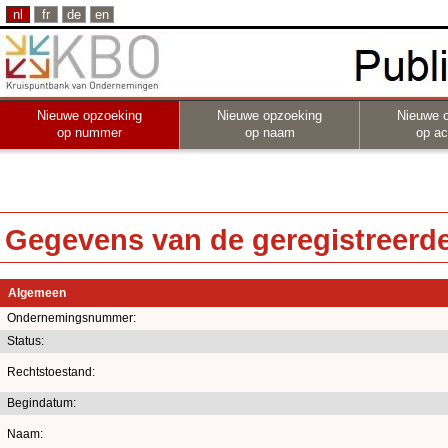
nl
fr
de
en
Nieuwe opzoeking
Nieuwe opzoeking
Nieuwe 
op nummer
op naam
op act
Gegevens van de geregistreerde 
Algemeen
Ondernemingsnummer:
Status:
Rechtstoestand:
Begindatum:
Naam: