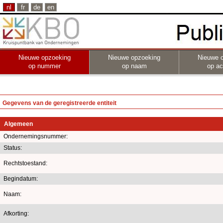
nl
fr
de
en
Nieuwe opzoeking
Nieuwe opzoeking
Nieuwe 
op nummer
op naam
op act
Gegevens van de geregistreerde entiteit
Algemeen
Ondernemingsnummer:
Status:
Rechtstoestand:
Begindatum:
Naam:
Afkorting: