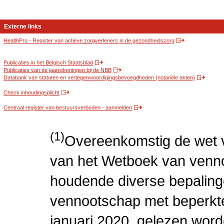
Externe links
HealthPro - Register van actieve zorgverleners in de gezondheidszorg
Publicaties in het Belgisch Staatsblad
Publicaties van de jaarrekeningen bij de NBB
Databank van statuten en vertegenwoordigingsbevoegdheden (notariële akten)
Check inhoudingsplicht
Centraal register van bestuursverboden - aanmelden
(1)
Overeenkomstig de wet v
van het Wetboek van venn
houdende diverse bepaling
vennootschap met beperkte 
januari 2020, gelezen word