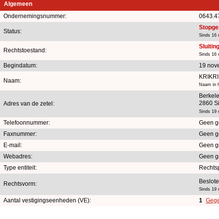
Algemeen
Ondernemingsnummer:
0643.4
Stopge
Status:
Sinds 16
Sluitin
Rechtstoestand:
Sinds 16
Begindatum:
19 nov
KRIKRI
Naam:
Naam in h
Berkele
2860 Si
Adres van de zetel:
Sinds 19
Telefoonnummer:
Geen g
Faxnummer:
Geen g
E-mail:
Geen g
Webadres:
Geen g
Type entiteit:
Rechts
Beslot
Rechtsvorm:
Sinds 19
Aantal vestigingseenheden (VE):
1
Gege