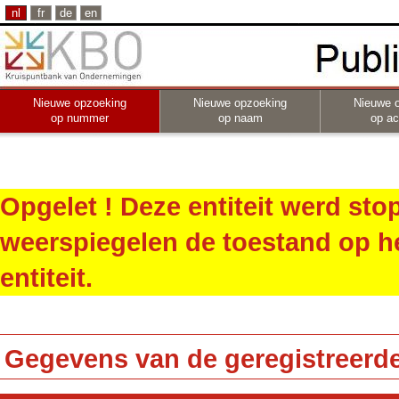
nl
fr
de
en
Nieuwe opzoeking
Nieuwe opzoeking
Nieuwe 
op nummer
op naam
op act
Opgelet ! Deze entiteit werd st
weerspiegelen de toestand op h
entiteit.
Gegevens van de geregistreerde 