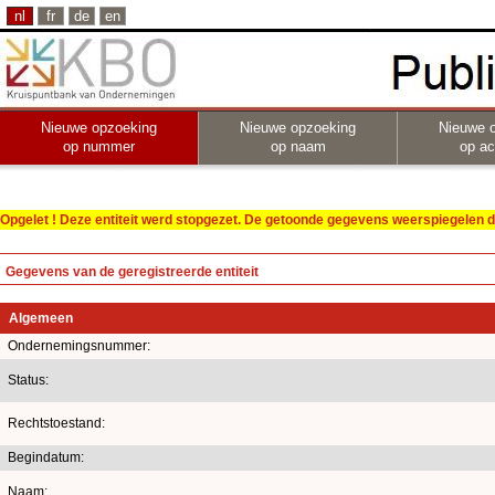
nl
fr
de
en
Nieuwe opzoeking
Nieuwe opzoeking
Nieuwe 
op nummer
op naam
op act
Opgelet ! Deze entiteit werd stopgezet. De getoonde gegevens weerspiegelen de
Gegevens van de geregistreerde entiteit
Algemeen
Ondernemingsnummer:
Status:
Rechtstoestand:
Begindatum:
Naam: