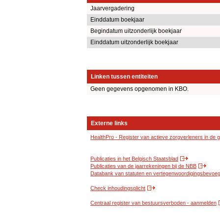
Jaarvergadering
Einddatum boekjaar
Begindatum uitzonderlijk boekjaar
Einddatum uitzonderlijk boekjaar
Linken tussen entiteiten
Geen gegevens opgenomen in KBO.
Externe links
HealthPro - Register van actieve zorgverleners in de
Publicaties in het Belgisch Staatsblad
Publicaties van de jaarrekeningen bij de NBB
Databank van statuten en vertegenwoordigingsbevoegd
Check inhoudingsplicht
Centraal register van bestuursverboden - aanmelden