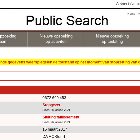
Andere informat
Home
pzoeking
Nieuwe opzoeking
Nieuwe opzoeking
naam
op activiteit
op toelating
oonde gegevens weerspiegelen de toestand op het moment van stopzetting van de
0672.699.453
Stopgezet
Sinds 26 januari 2021
Sluiting faillissement
Sinds 26 januari 2021
15 maart 2017
DA MORETTI