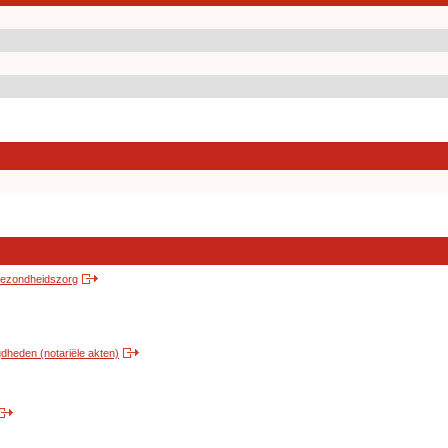
 gezondheidszorg
heden (notariële akten)