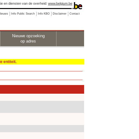
ie en diensten van de overheid:
www.belgium.be
Nieuws
Info Public Search
Info KBO
Disclaimer
Contact
Nieuwe opzoeking
op adres
 entiteit.