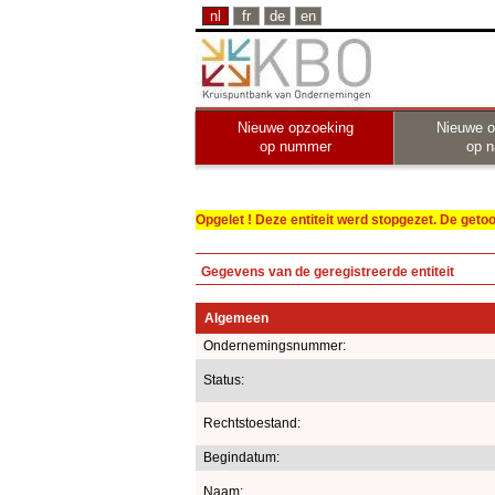
nl
fr
de
en
Nieuwe opzoeking
Nieuwe o
op nummer
op 
Opgelet ! Deze entiteit werd stopgezet. De get
Gegevens van de geregistreerde entiteit
Algemeen
Ondernemingsnummer:
Status:
Rechtstoestand:
Begindatum:
Naam: