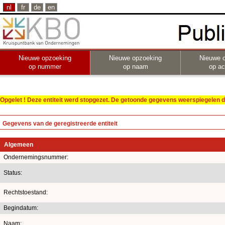
nl
fr
de
en
Nieuwe opzoeking
Nieuwe opzoeking
Nieuwe 
op nummer
op naam
op act
Opgelet ! Deze entiteit werd stopgezet. De getoonde gegevens weerspiegelen de
Gegevens van de geregistreerde entiteit
Algemeen
Ondernemingsnummer:
Status:
Rechtstoestand:
Begindatum:
Naam: