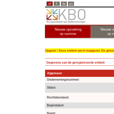
nl
fr
de
en
Nieuwe opzoeking
Nieuwe o
op nummer
op 
Opgelet ! Deze entiteit werd stopgezet. De get
Gegevens van de geregistreerde entiteit
Algemeen
Ondernemingsnummer:
Status:
Rechtstoestand:
Begindatum:
Naam: