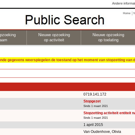
Andere informat
Home
pzoeking
Nieuwe opzoeking
Nieuwe opzoeking
naam
op activiteit
op toelating
oonde gegevens weerspiegelen de toestand op het moment van stopzetting van de
0719.141.172
Stopgezet
Sinds 1 maart 2021
Stopzetting activiteit entiteit 
Sinds 1 maart 2021
1 april 2015
Van Oudenhove, Olivia