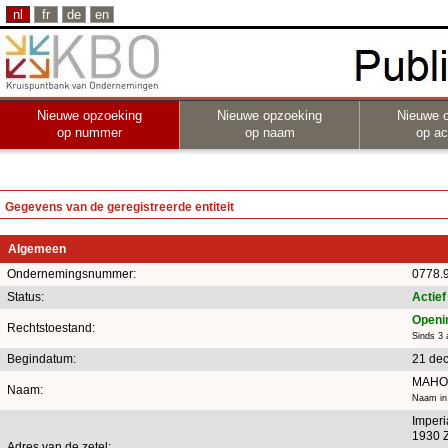
nl
fr
de
en
Nieuwe opzoeking
Nieuwe opzoeking
Nieuwe 
op nummer
op naam
op act
Gegevens van de geregistreerde entiteit
Algemeen
Ondernemingsnummer:
0778.
Status:
Actief
Openin
Rechtstoestand:
Sinds 3 
Begindatum:
21 de
MAHO
Naam:
Naam in
Imperi
1930 
Adres van de zetel: