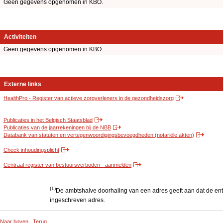
Geen gegevens opgenomen in KBO.
Activiteiten
Geen gegevens opgenomen in KBO.
Externe links
HealthPro - Register van actieve zorgverleners in de gezondheidszorg
Publicaties in het Belgisch Staatsblad
Publicaties van de jaarrekeningen bij de NBB
Databank van statuten en vertegenwoordigingsbevoegdheden (notariële akten)
Check inhoudingsplicht
Centraal register van bestuursverboden - aanmelden
(1)
De ambtshalve doorhaling van een adres geeft aan dat de entit
ingeschreven adres.
Naar boven
Terug