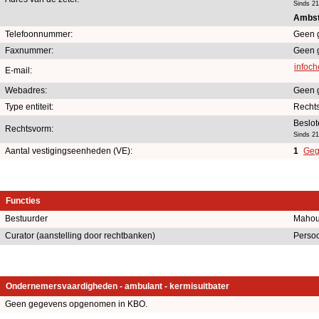
Sinds 2
Ambst
Telefoonnummer:
Geen 
Faxnummer:
Geen 
infoc
E-mail:
Webadres:
Geen 
Type entiteit:
Recht
Beslo
Rechtsvorm:
Sinds 2
Aantal vestigingseenheden (VE):
1
Geg
Functies
Bestuurder
Mahou 
Curator (aanstelling door rechtbanken)
Persoo
Ondernemersvaardigheden - ambulant - kermisuitbater
Geen gegevens opgenomen in KBO.