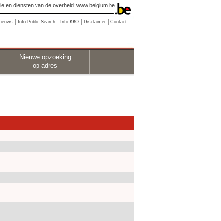
ie en diensten van de overheid:
www.belgium.be
Nieuws
Info Public Search
Info KBO
Disclaimer
Contact
Nieuwe opzoeking
op adres