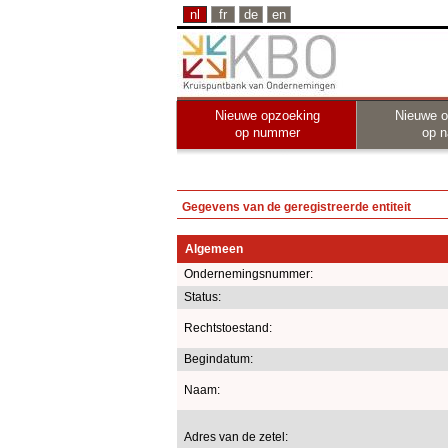
nl
fr
de
en
Nieuwe opzoeking
Nieuwe o
op nummer
op 
Gegevens van de geregistreerde entiteit
Algemeen
Ondernemingsnummer:
Status:
Rechtstoestand:
Begindatum:
Naam:
Adres van de zetel: