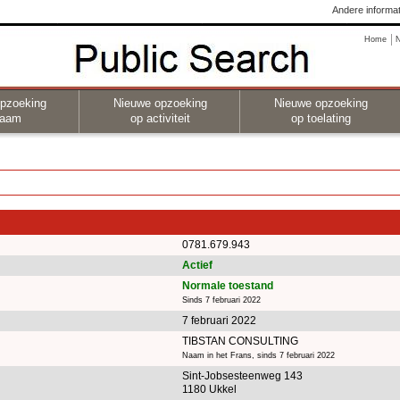
Andere informat
Home
pzoeking
Nieuwe opzoeking
Nieuwe opzoeking
naam
op activiteit
op toelating
0781.679.943
Actief
Normale toestand
Sinds 7 februari 2022
7 februari 2022
TIBSTAN CONSULTING
Naam in het Frans, sinds 7 februari 2022
Sint-Jobsesteenweg 143
1180 Ukkel