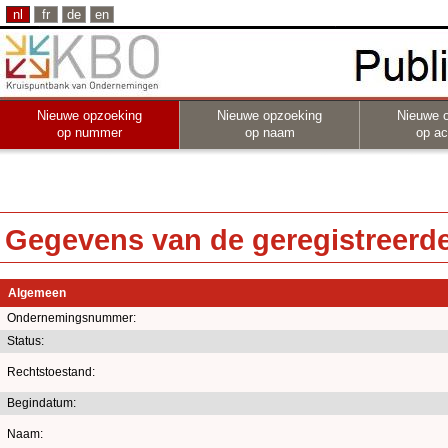
nl
fr
de
en
Nieuwe opzoeking
Nieuwe opzoeking
Nieuwe 
op nummer
op naam
op act
Gegevens van de geregistreerde 
Algemeen
Ondernemingsnummer:
Status:
Rechtstoestand:
Begindatum:
Naam: