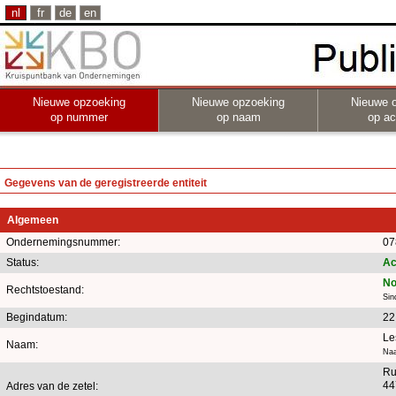
nl
fr
de
en
Nieuwe opzoeking
Nieuwe opzoeking
Nieuwe 
op nummer
op naam
op act
Gegevens van de geregistreerde entiteit
Algemeen
Ondernemingsnummer:
07
Status:
Ac
No
Rechtstoestand:
Sin
Begindatum:
22
Le
Naam:
Naa
Ru
44
Adres van de zetel: