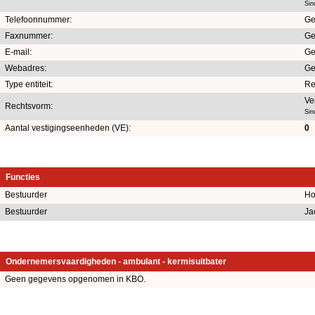
Sin
Telefoonnummer:
Ge
Faxnummer:
Ge
E-mail:
Ge
Webadres:
Ge
Type entiteit:
Re
Ve
Rechtsvorm:
Sin
Aantal vestigingseenheden (VE):
0
Functies
Bestuurder
Ho
Bestuurder
Ja
Ondernemersvaardigheden - ambulant - kermisuitbater
Geen gegevens opgenomen in KBO.