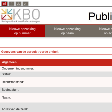
nl
fr
de
en
Nieuwe opzoeking
Nieuwe opzoeking
Nieuwe 
op nummer
op naam
op act
Gegevens van de geregistreerde entiteit
Algemeen
Ondernemingsnummer:
Status:
Rechtstoestand:
Begindatum:
Naam:
Adres van de zetel: