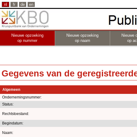
nl
fr
de
en
Nieuwe opzoeking
Nieuwe opzoeking
Nieuwe 
op nummer
op naam
op act
Gegevens van de geregistreerde 
Algemeen
Ondernemingsnummer:
Status:
Rechtstoestand:
Begindatum:
Naam: