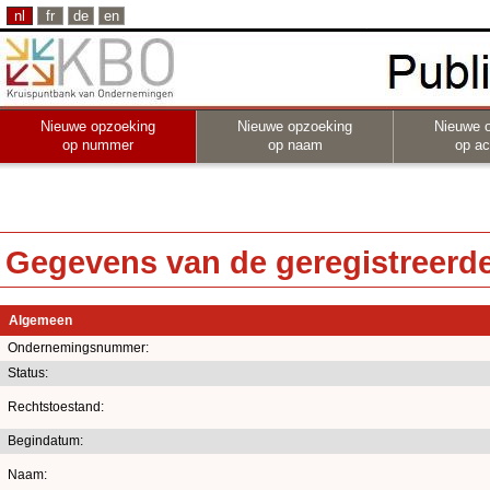
nl
fr
de
en
Nieuwe opzoeking
Nieuwe opzoeking
Nieuwe 
op nummer
op naam
op act
Gegevens van de geregistreerde 
Algemeen
Ondernemingsnummer:
Status:
Rechtstoestand:
Begindatum:
Naam: