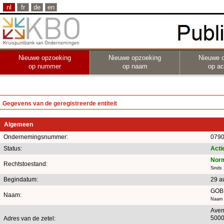
nl
fr
de
en
Nieuwe opzoeking
Nieuwe opzoeking
Nieuwe 
op nummer
op naam
op act
Gegevens van de geregistreerde entiteit
Algemeen
Ondernemingsnummer:
0790
Status:
Acti
Norm
Rechtstoestand:
Sinds
Begindatum:
29 a
GOB
Naam:
Naam i
Aven
500
Adres van de zetel: