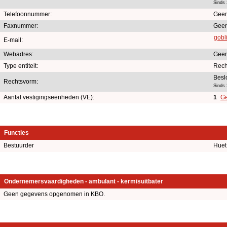
Sinds
Telefoonnummer:
Geen
Faxnummer:
Geen
gobl
E-mail:
Webadres:
Geen
Type entiteit:
Rech
Besl
Rechtsvorm:
Sinds
Aantal vestigingseenheden (VE):
1
Ge
Functies
Bestuurder
Huet
Ondernemersvaardigheden - ambulant - kermisuitbater
Geen gegevens opgenomen in KBO.