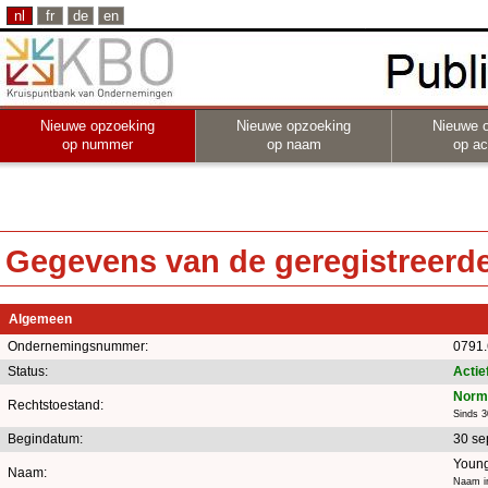
nl
fr
de
en
Nieuwe opzoeking
Nieuwe opzoeking
Nieuwe 
op nummer
op naam
op act
Gegevens van de geregistreerde 
Algemeen
Ondernemingsnummer:
0791.
Status:
Actie
Norma
Rechtstoestand:
Sinds 
Begindatum:
30 se
Young
Naam:
Naam in