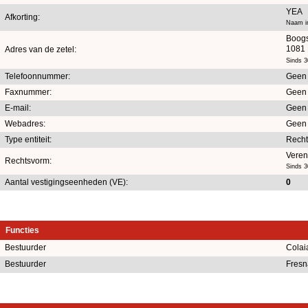
YEA
Afkorting:
Naam in
Boogs
1081 
Adres van de zetel:
Sinds 
Telefoonnummer:
Geen
Faxnummer:
Geen
E-mail:
Geen
Webadres:
Geen
Type entiteit:
Recht
Veren
Rechtsvorm:
Sinds 
Aantal vestigingseenheden (VE):
0
Functies
Bestuurder
Colai
Bestuurder
Fresn