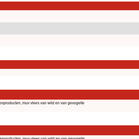
eesproducten, muv vlees van wild en van gevogelte
eesproducten, muv vlees van wild en van gevogelte