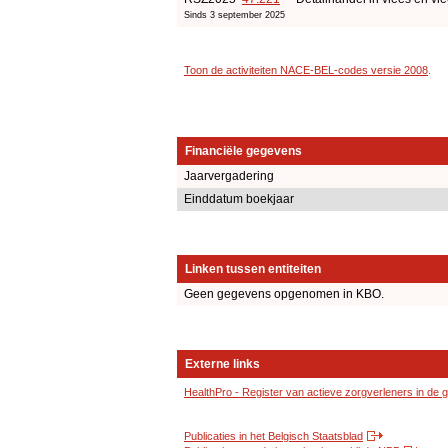
Sinds 3 september 2025
Toon de activiteiten NACE-BEL-codes versie 2008
.
Financiële gegevens
Jaarvergadering
Einddatum boekjaar
Linken tussen entiteiten
Geen gegevens opgenomen in KBO.
Externe links
HealthPro - Register van actieve zorgverleners in de
Publicaties in het Belgisch Staatsblad