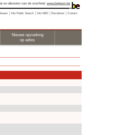
ie en diensten van de overheid:
www.belgium.be
Nieuws
Info Public Search
Info KBO
Disclaimer
Contact
Nieuwe opzoeking
op adres