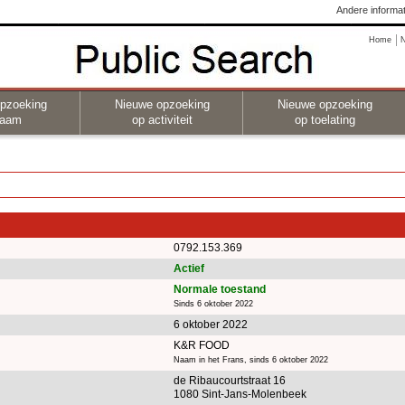
Andere informat
Home
pzoeking
Nieuwe opzoeking
Nieuwe opzoeking
naam
op activiteit
op toelating
0792.153.369
Actief
Normale toestand
Sinds 6 oktober 2022
6 oktober 2022
K&R FOOD
Naam in het Frans, sinds 6 oktober 2022
de Ribaucourtstraat 16
1080 Sint-Jans-Molenbeek