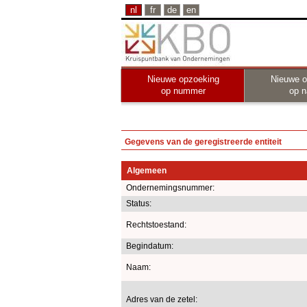
nl
fr
de
en
Nieuwe opzoeking
Nieuwe o
op nummer
op 
Gegevens van de geregistreerde entiteit
Algemeen
Ondernemingsnummer:
Status:
Rechtstoestand:
Begindatum:
Naam:
Adres van de zetel: